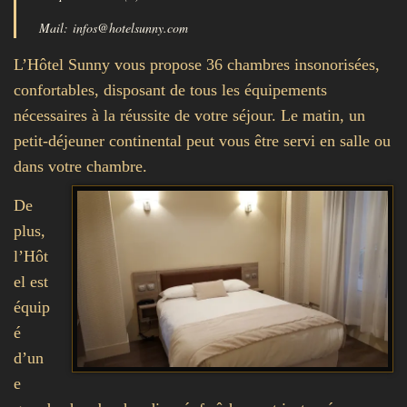
Mail: infos@hotelsunny.com
L’Hôtel Sunny vous propose 36 chambres insonorisées,
confortables, disposant de tous les équipements
nécessaires à la réussite de votre séjour. Le matin, un
petit-déjeuner continental peut vous être servi en salle ou
dans votre chambre.
De
plus,
l’Hôt
el est
équip
é
d’un
e