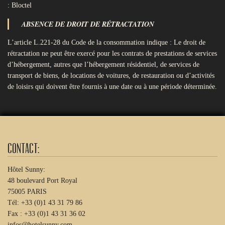
: Bloctel
ABSENCE DE DROIT DE RÉTRACTATION
L’article L.221-28 du Code de la consommation indique : Le droit de
rétractation ne peut être exercé pour les contrats de prestations de services
d’hébergement, autres que l’hébergement résidentiel, de services de
transport de biens, de locations de voitures, de restauration ou d’activités
de loisirs qui doivent être fournis à une date ou à une période déterminée.
Contact:
Hôtel Sunny:
48 boulevard Port Royal
75005 PARIS
Tél: +33 (0)1 43 31 79 86
Fax : +33 (0)1 43 31 36 02
infos@hotelsunny.com