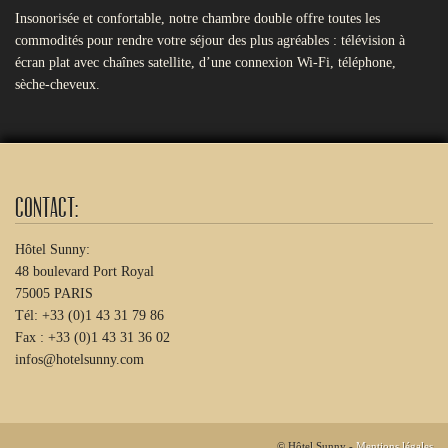
Insonorisée et confortable, notre chambre double offre toutes les
commodités pour rendre votre séjour des plus agréables : télévision à
écran plat avec chaînes satellite, d’une connexion Wi-Fi, téléphone,
sèche-cheveux.
Contact:
Hôtel Sunny:
48 boulevard Port Royal
75005 PARIS
Tél: +33 (0)1 43 31 79 86
Fax : +33 (0)1 43 31 36 02
infos@hotelsunny.com
© Hôtel Sunny -
Mentions légales